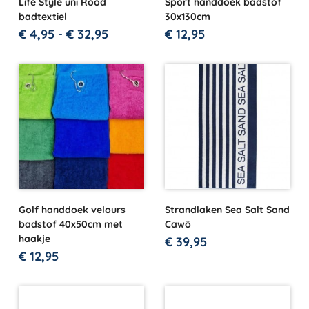
Life Style uni Rood
Sport handdoek badstof
badtextiel
30x130cm
€
4,95
-
€
32,95
€
12,95
Golf handdoek velours
Strandlaken Sea Salt Sand
badstof 40x50cm met
Cawö
haakje
€
39,95
€
12,95