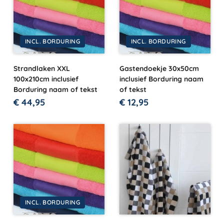
INCL. BORDURING
INCL. BORDURING
Strandlaken XXL
Gastendoekje 30x50cm
100x210cm inclusief
inclusief Borduring naam
Borduring naam of tekst
of tekst
€
44,95
€
12,95
INCL. BORDURING