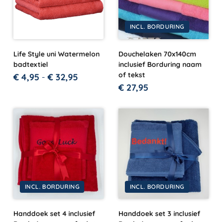
INCL. BORDURING
Life Style uni Watermelon
Douchelaken 70x140cm
badtextiel
inclusief Borduring naam
of tekst
€
4,95
-
€
32,95
€
27,95
INCL. BORDURING
INCL. BORDURING
Handdoek set 4 inclusief
Handdoek set 3 inclusief