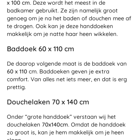
x 100 cm
. Deze wordt het meest in de
badkamer gebruikt. Ze zijn namelijk groot
genoeg om je na het baden of douchen mee af
te drogen. Ook kan je deze handdoeken
makkelijk om je natte haar heen wikkelen.
Baddoek 60 x 110 cm
De daarop volgende maat is de baddoek van
60 x 110
cm. Baddoeken geven je extra
comfort. Van alles net iets meer, en dat is erg
prettig.
We gebruiken cookies om ervoor te zorgen dat onze site zo soepel
Als je doorgaat met het gebruiken van deze site, gaan we er van
Douchelaken 70 x 140 cm
instemt.
Ok
Onder “grote handdoek” verstaan wij het
douchelaken
70x140cm
. Omdat de handdoek
zo groot is, kan je hem makkelijk om je heen