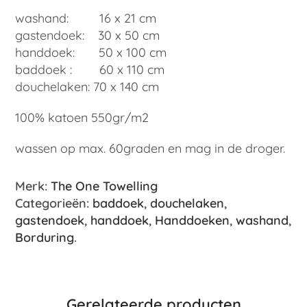
washand: 16 x 21 cm
gastendoek: 30 x 50 cm
handdoek: 50 x 100 cm
baddoek : 60 x 110 cm
douchelaken: 70 x 140 cm
100% katoen 550gr/m2
wassen op max. 60graden en mag in de droger.
Merk:
The One Towelling
Categorieën:
baddoek
,
douchelaken
,
gastendoek
,
handdoek
,
Handdoeken
,
washand
,
Borduring
.
Gerelateerde producten