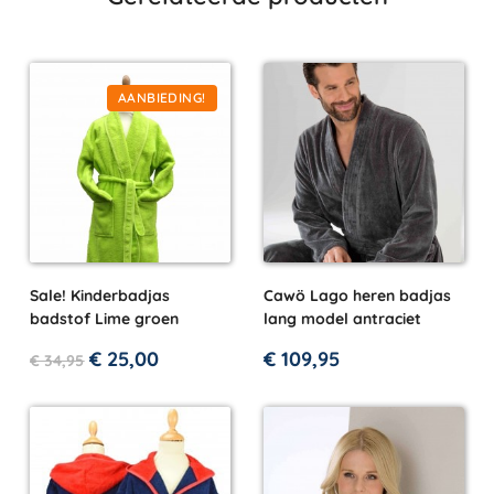
AANBIEDING!
Sale! Kinderbadjas
Cawö Lago heren badjas
badstof Lime groen
lang model antraciet
€
25,00
€
109,95
€
34,95