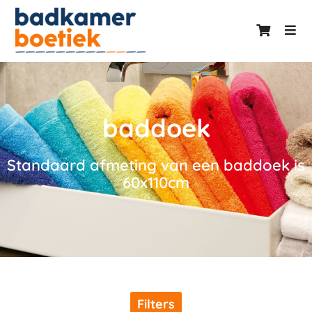
baddoek
Standaard afmeting van een baddoek is
60x110cm
Filters