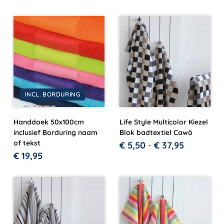
INCL. BORDURING
Handdoek 50x100cm
Life Style Multicolor Kiezel
inclusief Borduring naam
Blok badtextiel Cawö
of tekst
€
5,50
-
€
37,95
€
19,95