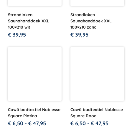
Strandlaken
Strandlaken
Saunahanddoek XXL
Saunahanddoek XXL
100×210 wit
100×210 zand
€
39,95
€
39,95
Cawö badtextiel Noblesse
Cawö badtextiel Noblesse
Square Platina
Square Rood
€
6,50
-
€
47,95
€
6,50
-
€
47,95