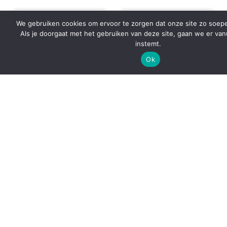
We gebruiken cookies om ervoor te zorgen dat onze site zo soepel
Als je doorgaat met het gebruiken van deze site, gaan we er van
instemt.
Ok
Cawö Unique Strepen
Cawö Unique Blok
Saffier blauw
Turquoise
€
15,95
-
€
37,95
€
5,50
-
€
37,95