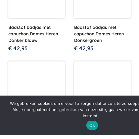
Badstof badjas met
Badstof badjas met
capuchon Dames Heren
capuchon Dames Heren
Donker blauw
Donkergroen
€
42,95
€
42,95
We gebruiken cookies om ervoor te zorgen dat onze site zo soepel
Als je doorgaat met het gebruiken van deze site, gaan we er van
instemt.
Ok
Badstof badjas met
Hamam badjas kimono
capuchon Dames Heren
The One Towelling Wit