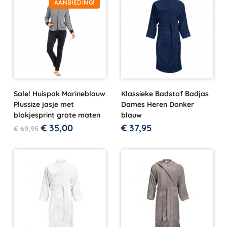
AANBIEDING!
Sale! Huispak Marineblauw
Klassieke Badstof Badjas
Plussize jasje met
Dames Heren Donker
blokjesprint grote maten
blauw
€
35,00
€
37,95
€
69,95