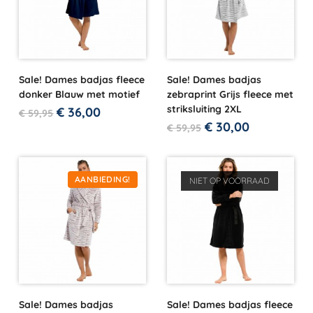
Sale! Dames badjas fleece
Sale! Dames badjas
donker Blauw met motief
zebraprint Grijs fleece met
striksluiting 2XL
€
36,00
€
59,95
€
30,00
€
59,95
AANBIEDING!
NIET OP VOORRAAD
Sale! Dames badjas
Sale! Dames badjas fleece