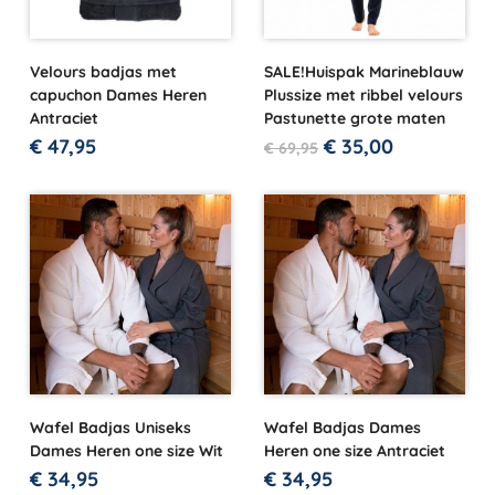
Velours badjas met
SALE!Huispak Marineblauw
capuchon Dames Heren
Plussize met ribbel velours
Antraciet
Pastunette grote maten
€
47,95
€
35,00
€
69,95
Wafel Badjas Uniseks
Wafel Badjas Dames
Dames Heren one size Wit
Heren one size Antraciet
€
34,95
€
34,95