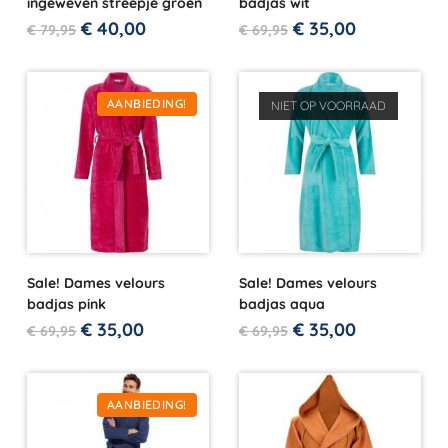
ingeweven streepje groen
badjas wit
€
40,00
€
35,00
€
79,95
€
69,95
AANBIEDING!
NIET OP VOORRAAD
Sale! Dames velours
Sale! Dames velours
badjas pink
badjas aqua
€
35,00
€
35,00
€
69,95
€
69,95
AANBIEDING!