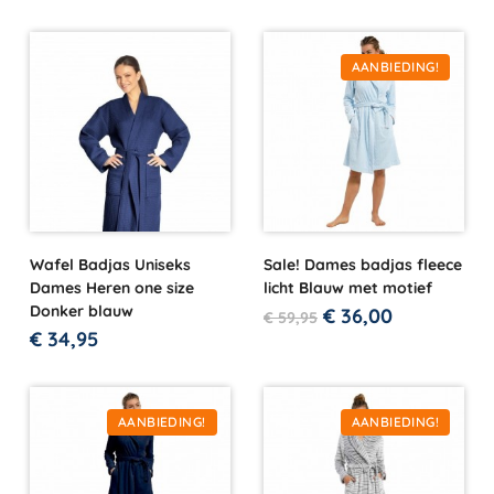
AANBIEDING!
Wafel Badjas Uniseks
Sale! Dames badjas fleece
Dames Heren one size
licht Blauw met motief
Donker blauw
€
36,00
€
59,95
€
34,95
AANBIEDING!
AANBIEDING!