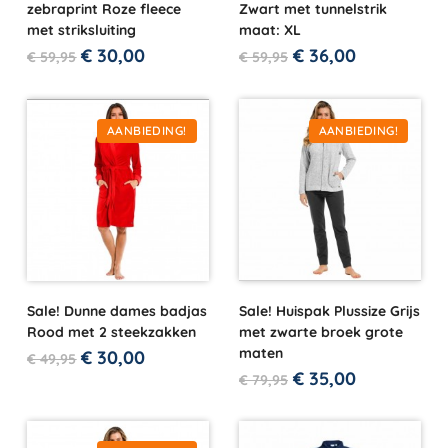
zebraprint Roze fleece
Zwart met tunnelstrik
met striksluiting
maat: XL
€
30,00
€
36,00
€
59,95
€
59,95
AANBIEDING!
AANBIEDING!
Sale! Dunne dames badjas
Sale! Huispak Plussize Grijs
Rood met 2 steekzakken
met zwarte broek grote
maten
€
30,00
€
49,95
€
35,00
€
79,95