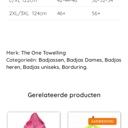
L/XL 122cm
42-44-46
50-52-54
2XL/3XL 124cm
46+
56+
Merk:
The One Towelling
Categorieën:
Badjassen
,
Badjas Dames
,
Badjas
heren
,
Badjas uniseks
,
Borduring
.
Gerelateerde producten
AANBIEDING!