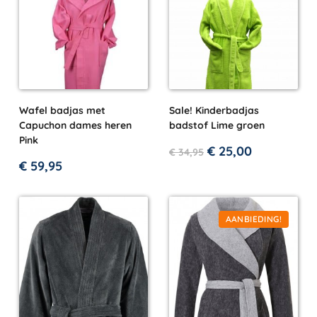
Wafel badjas met
Sale! Kinderbadjas
Capuchon dames heren
badstof Lime groen
Pink
€
25,00
€
34,95
€
59,95
AANBIEDING!