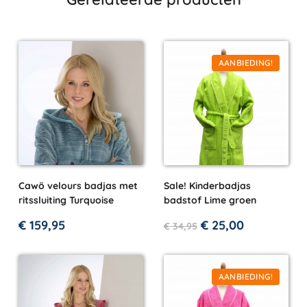
AANBIEDING!
Cawö velours badjas met
Sale! Kinderbadjas
ritssluiting Turquoise
badstof Lime groen
€
159,95
€
25,00
€
34,95
AANBIEDING!