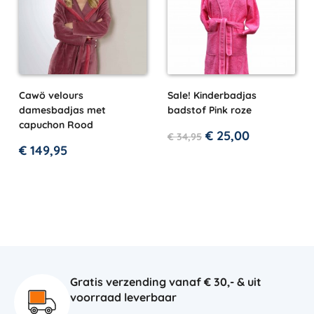
Cawö velours
Sale! Kinderbadjas
damesbadjas met
badstof Pink roze
capuchon Rood
€
25,00
€
34,95
€
149,95
Gratis verzending vanaf € 30,- & uit
voorraad leverbaar