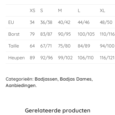
XS
S
M
L
XL
EU
34
36/38
40/42
44/46
48/50
Borst
79
83/87
90/95
100/105
110/116
Taille
64
67/71
75/80
84/89
94/100
Heupen
89
92/96
99/102
106/110
116/121
Categorieën:
Badjassen
,
Badjas Dames
,
Aanbiedingen
.
Gerelateerde producten