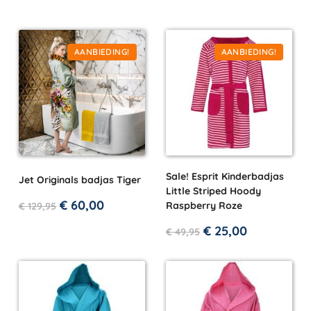
AANBIEDING!
AANBIEDING!
Sale! Esprit Kinderbadjas
Jet Originals badjas Tiger
Little Striped Hoody
€
60,00
Raspberry Roze
€
129,95
€
25,00
€
49,95