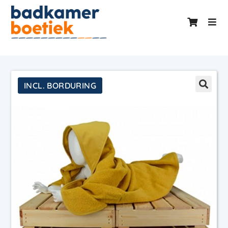
INCL. BORDURING
INCL. BORDURING