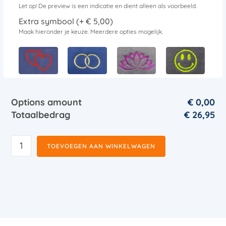
Let op! De preview is een indicatie en dient alleen als voorbeeld.
Extra symbool (+ € 5,00)
Maak hieronder je keuze. Meerdere opties mogelijk.
Options amount
€ 0,00
Totaalbedrag
€
26,95
TOEVOEGEN AAN WINKELWAGEN