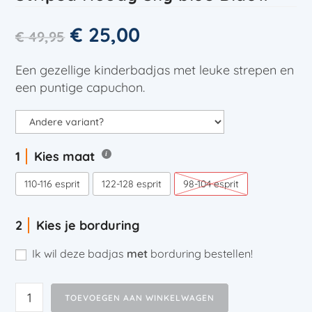
€
25,00
€
49,95
Een gezellige kinderbadjas met leuke strepen en
een puntige capuchon.
Kies maat
110-116 esprit
122-128 esprit
98-104 esprit
Kies je borduring
Ik wil deze badjas
met
borduring bestellen!
TOEVOEGEN AAN WINKELWAGEN