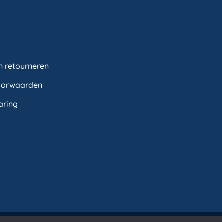
n retourneren
oorwaarden
aring