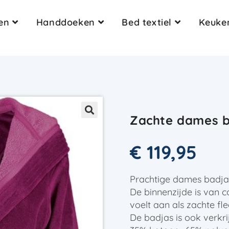
en
Handdoeken
Bed textiel
Keuken
Zachte dames b
€
119,95
Prachtige dames badja
De binnenzijde is van 
voelt aan als zachte fle
De badjas is ook verkri