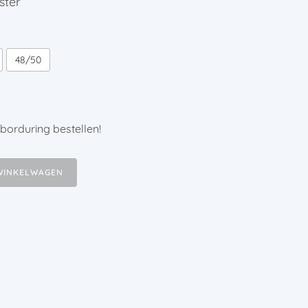
ster
48/50
borduring bestellen!
WINKELWAGEN