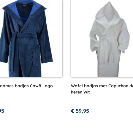
 dames badjas Cawö Lago
Wafel badjas met Capuchon 
heren Wit
95
€
59,95