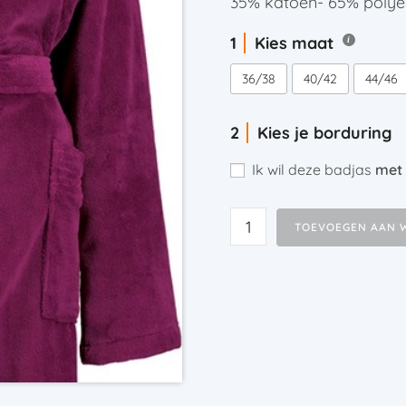
35% katoen- 65% polye
Kies maat
36/38
40/42
44/46
Kies je borduring
Ik wil deze badjas
met
TOEVOEGEN AAN 