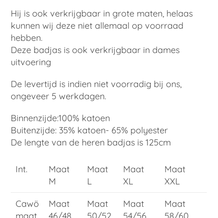
Hij is ook verkrijgbaar in grote maten, helaas
kunnen wij deze niet allemaal op voorraad
hebben.
Deze badjas is ook verkrijgbaar in dames
uitvoering
De levertijd is indien niet voorradig bij ons,
ongeveer 5 werkdagen.
Binnenzijde:100% katoen
Buitenzijde: 35% katoen- 65% polyester
De lengte van de heren badjas is 125cm
Int.
Maat
Maat
Maat
Maat
M
L
XL
XXL
Cawö
Maat
Maat
Maat
Maat
maat
46/48
50/52
54/56
58/60