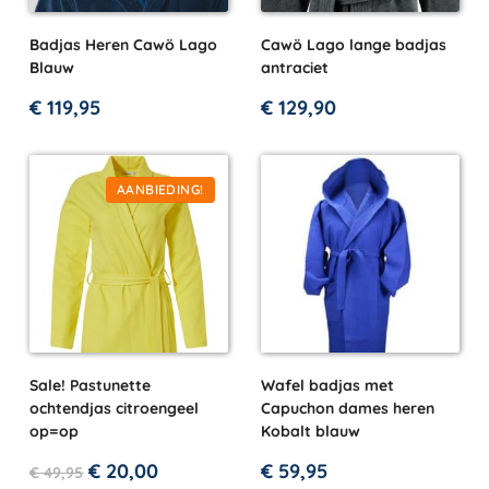
Badjas Heren Cawö Lago
Cawö Lago lange badjas
Blauw
antraciet
€
119,95
€
129,90
AANBIEDING!
Sale! Pastunette
Wafel badjas met
ochtendjas citroengeel
Capuchon dames heren
op=op
Kobalt blauw
€
20,00
€
59,95
€
49,95