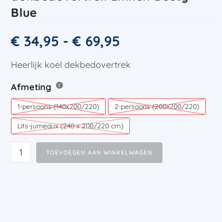
Blue
€
34,95
-
€
69,95
Heerlijk koel dekbedovertrek
Afmeting
1-persoons (140x200/220)
2-persoons (200×200/220)
Lits-jumeaux (240 x 200/220 cm)
TOEVOEGEN AAN WINKELWAGEN