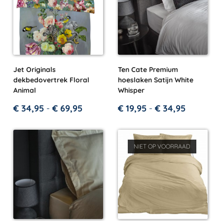
Jet Originals
Ten Cate Premium
dekbedovertrek Floral
hoeslaken Satijn White
Animal
Whisper
€
34,95
-
€
69,95
€
19,95
-
€
34,95
NIET OP VOORRAAD