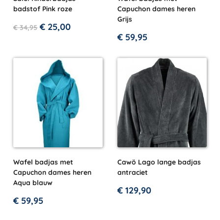
badstof Pink roze
Capuchon dames heren
Grijs
€
25,00
€
34,95
€
59,95
Wafel badjas met
Cawö Lago lange badjas
Capuchon dames heren
antraciet
Aqua blauw
€
129,90
€
59,95