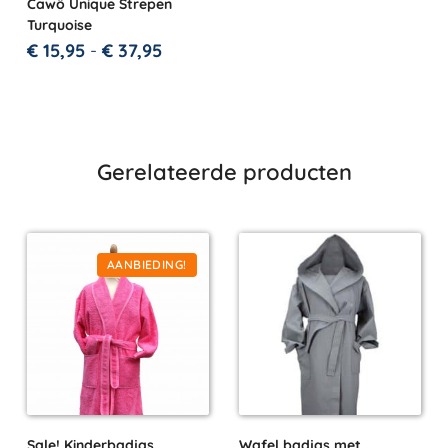
Cawö Unique Strepen
Turquoise
€
15,95
-
€
37,95
Gerelateerde producten
AANBIEDING!
Sale! Kinderbadjas
Wafel badjas met