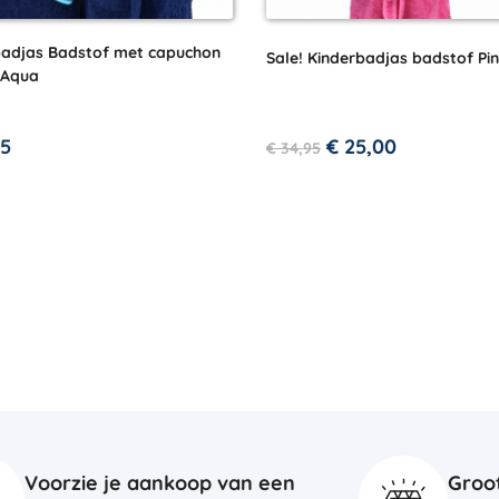
badjas Badstof met capuchon
Sale! Kinderbadjas badstof Pi
-Aqua
5
€
25,00
€
34,95
Voorzie je aankoop van een
Groo