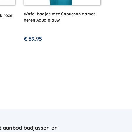
Wafel badjas met Capuchon dames
nk roze
heren Aqua blauw
€
59,95
t aanbod badjassen en