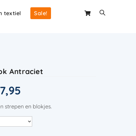
 textiel
Sale!
ok Antraciet
7,95
in strepen en blokjes.