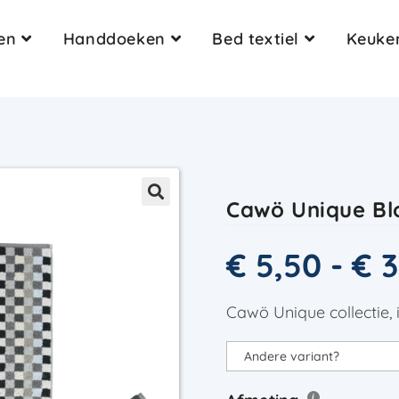
en
Handdoeken
Bed textiel
Keuken
Cawö Unique Bl
€
5,50
-
€
3
Cawö Unique collectie, 