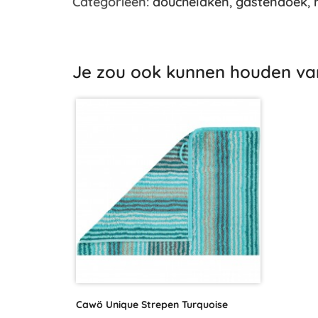
Categorieën:
douchelaken
,
gastendoek
,
Je zou ook kunnen houden va
Cawö Unique Strepen Turquoise