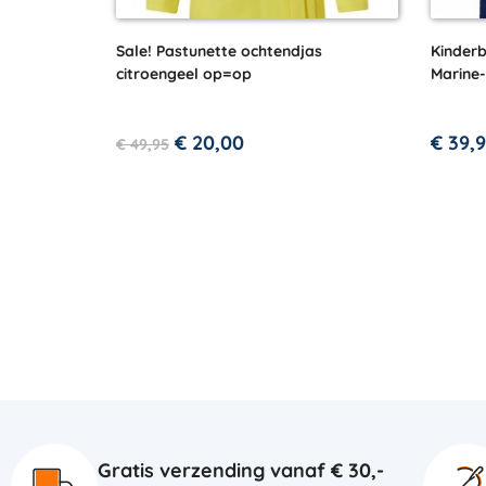
Sale! Pastunette ochtendjas
Kinder
citroengeel op=op
Marine
€
20,00
€
39,9
€
49,95
Gratis verzending vanaf € 30,-