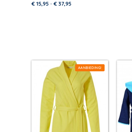
€
15,95
-
€
37,95
AANBIEDING!