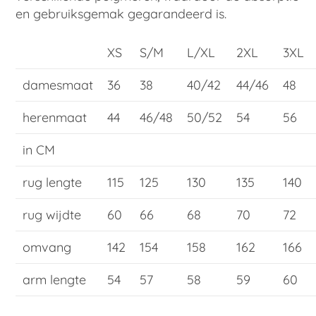
en gebruiksgemak gegarandeerd is.
XS
S/M
L/XL
2XL
3XL
damesmaat
36
38
40/42
44/46
48
herenmaat
44
46/48
50/52
54
56
in CM
rug lengte
115
125
130
135
140
rug wijdte
60
66
68
70
72
omvang
142
154
158
162
166
arm lengte
54
57
58
59
60