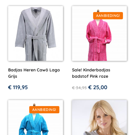
AANBIEDING!
Badjas Heren Cawö Lago
Sale! Kinderbadjas
Grijs
badstof Pink roze
€
119,95
€
25,00
€
34,95
AANBIEDING!