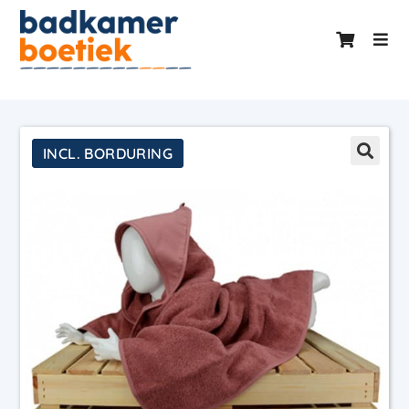
INCL. BORDURING
INCL. BORDURING