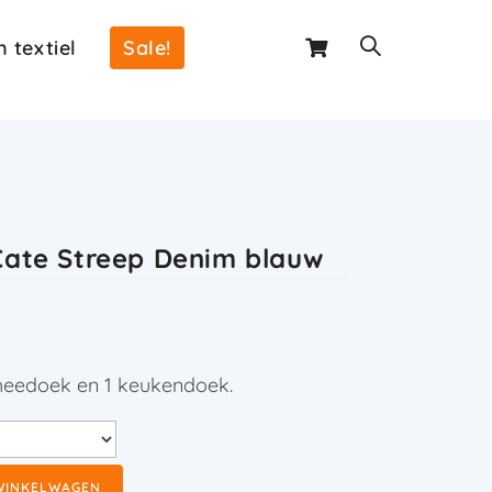
 textiel
Sale!
Cate Streep Denim blauw
 theedoek en 1 keukendoek.
WINKELWAGEN