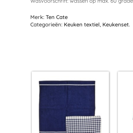
Wasvoorschrift: wassen op max. 60 grade
Merk:
Ten Cate
Categorieën:
Keuken textiel
,
Keukenset
.