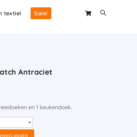
 textiel
Sale!
atch Antraciet
 theedoeken en 1 keukendoek.
WINKELWAGEN