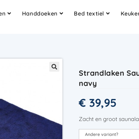
en
Handdoeken
Bed textiel
Keuken
Strandlaken Sa
navy
€
39,95
Zacht en groot saunal