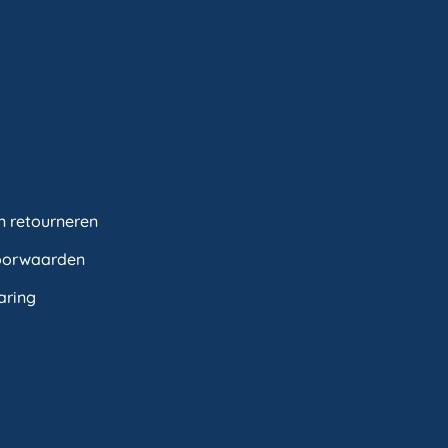
n retourneren
oorwaarden
aring