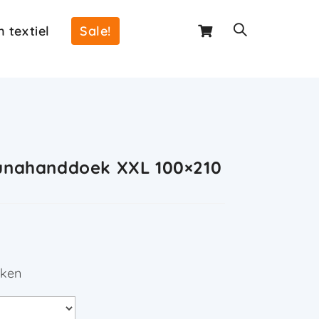
 textiel
Sale!
unahanddoek XXL 100×210
aken