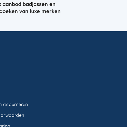
t aanbod badjassen en
doeken van luxe merken
n retourneren
oorwaarden
aring