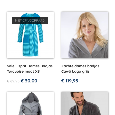
NIET OP VOORRAAD
Sale! Esprit Dames Badjas
Zachte dames badjas
Turquoise maat XS
Cawö Lago grijs
€
30,00
€
119,95
€
69,95