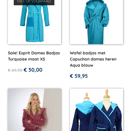
NIET OP VOORRAAD
Sale! Esprit Dames Badjas
Wafel badjas met
Turquoise maat XS
Capuchon dames heren
Aqua blauw
€
30,00
€
69,95
€
59,95