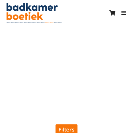
Print-Me
Borduurhanddoeken
Filters